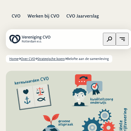
CVO
Werken bij CVO
CVO Jaarverslag
Zoeken op w
Open
Home
Over CVO
Strategische koers
Belofte aan de samenleving