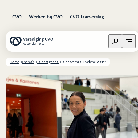
CVO
Werken bij CVO
CVO Jaarverslag
Zoeken op w
Open
Home
Thema's
Talentagenda
Talentverhaal Evelyne Visser