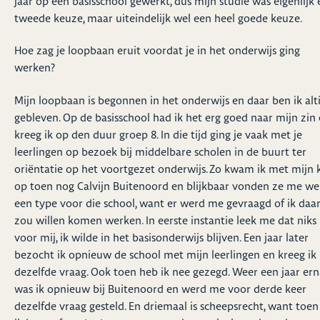
jaar op een basisschool gewerkt, dus mijn studie was eigenlijk
tweede keuze, maar uiteindelijk wel een heel goede keuze.
Hoe zag je loopbaan eruit voordat je in het onderwijs ging
werken?
Mijn loopbaan is begonnen in het onderwijs en daar ben ik alt
gebleven. Op de basisschool had ik het erg goed naar mijn zin
kreeg ik op den duur groep 8. In die tijd ging je vaak met je
leerlingen op bezoek bij middelbare scholen in de buurt ter
oriëntatie op het voortgezet onderwijs. Zo kwam ik met mijn k
op toen nog Calvijn Buitenoord en blijkbaar vonden ze me we
een type voor die school, want er werd me gevraagd of ik daa
zou willen komen werken. In eerste instantie leek me dat niks
voor mij, ik wilde in het basisonderwijs blijven. Een jaar later
bezocht ik opnieuw de school met mijn leerlingen en kreeg ik
dezelfde vraag. Ook toen heb ik nee gezegd. Weer een jaar ern
was ik opnieuw bij Buitenoord en werd me voor derde keer
dezelfde vraag gesteld. En driemaal is scheepsrecht, want toen