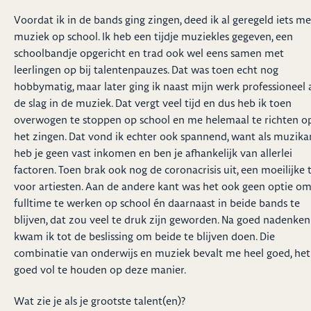
Voordat ik in de bands ging zingen, deed ik al geregeld iets me
muziek op school. Ik heb een tijdje muziekles gegeven, een
schoolbandje opgericht en trad ook wel eens samen met
leerlingen op bij talentenpauzes. Dat was toen echt nog
hobbymatig, maar later ging ik naast mijn werk professioneel 
de slag in de muziek. Dat vergt veel tijd en dus heb ik toen
overwogen te stoppen op school en me helemaal te richten o
het zingen. Dat vond ik echter ook spannend, want als muzika
heb je geen vast inkomen en ben je afhankelijk van allerlei
factoren. Toen brak ook nog de coronacrisis uit, een moeilijke t
voor artiesten. Aan de andere kant was het ook geen optie o
fulltime te werken op school én daarnaast in beide bands te
blijven, dat zou veel te druk zijn geworden. Na goed nadenken
kwam ik tot de beslissing om beide te blijven doen. Die
combinatie van onderwijs en muziek bevalt me heel goed, het 
goed vol te houden op deze manier.
Wat zie je als je grootste talent(en)?