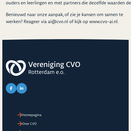
ouders en leerlingen en met partners die dezelfde waarden de
Benieuwd naar onze aanpak, of zie je kansen om samen te
werken? Reageer via
ai@cvo.nl
of kijk op
www.cvo-ai.nl
.
Link naar Facebook pagina van CVO
Link naar LinkedIn pagina van CVO
Homepagina
Over CVO