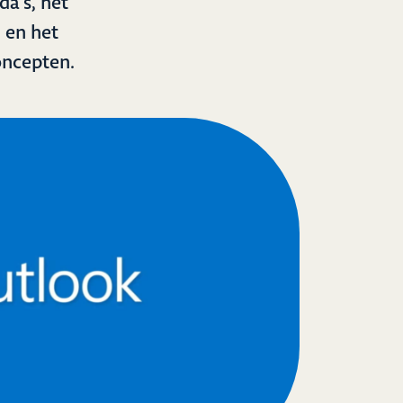
da’s, het
 en het
oncepten.