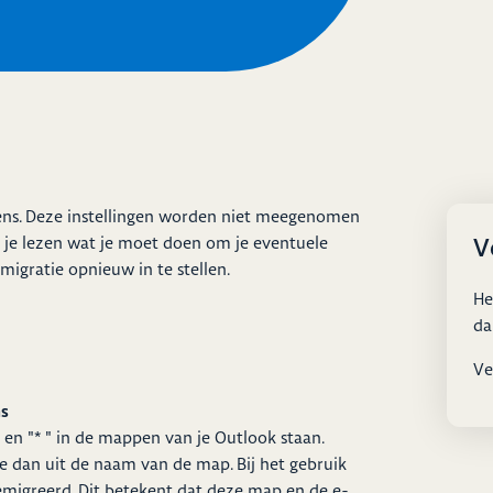
wens. Deze instellingen worden niet meegenomen
V
n je lezen wat je moet doen om je eventuele
migratie opnieuw in te stellen.
He
da
Ve
ns
# " en "* " in de mappen van je Outlook staan.
ze dan uit de naam van de map. Bij het gebruik
emigreerd. Dit betekent dat deze map en de e-