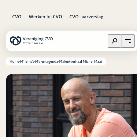
CVO
Werken bij CVO
CVO Jaarverslag
Zoeken op w
Open
Home
Thema's
Talentagenda
Talentverhaal Michel Maat