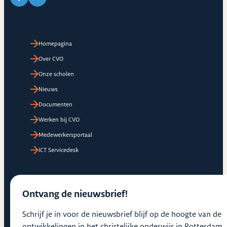
Link naar Facebook pagina van CVO
Link naar LinkedIn pagina van CVO
Homepagina
Over CVO
Onze scholen
Nieuws
Documenten
Werken bij CVO
Medewerkersportaal
ICT Servicedesk
Ontvang de nieuwsbrief!
Schrijf je in voor de nieuwsbrief blijf op de hoogte van de
ontwikkelingen in het christelijke onderwijs in Rotterdam.