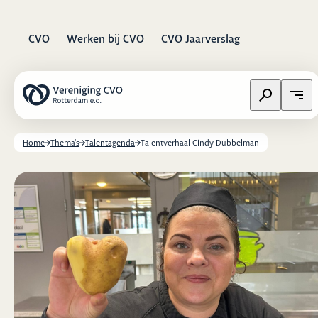
CVO
Werken bij CVO
CVO Jaarverslag
Zoeken op w
Open
Home
Thema's
Talentagenda
Talentverhaal Cindy Dubbelman