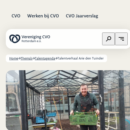
CVO
Werken bij CVO
CVO Jaarverslag
Zoeken op w
Open
Home
Thema's
Talentagenda
Talentverhaal Arie den Tuinder