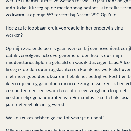
werkte ik namelijk met volwassen tot wel 70 jaar. Door de go
indruk die ik kreeg op de meeloopdag besloot ik te sollicitere
e
zo kwam ik op mijn 55
terecht bij Accent VSO Op Zuid.
Hoe zag je loopbaan eruit voordat je in het onderwijs ging
werken?
Op mijn zestiende ben ik gaan werken bij een hoveniersbedrijf
dat ik vervolgens heb overgenomen. Toen heb ik ook mijn
middenstandsdiploma gehaald en was ik dus eigen baas. Allee
kreeg ik op den duur rugklachten en kon ik het werk als hoven
niet meer goed doen. Daarom heb ik het bedrijf verkocht en 
ik een opleiding gaan doen om in de zorg te werken. Ik ben ec
een buitenmens en kwam terecht op een zorgboerderij met
verstandelijk gehandicapten van Humanitas. Daar heb ik twaal
jaar met veel plezier gewerkt.
Welke keuzes hebben geleid tot waar je nu bent?
Mijn partner werkt ook in het onderwijs en het was altijd lasti