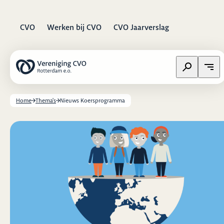
CVO
Werken bij CVO
CVO Jaarverslag
Zoeken op w
Open
Home
Thema's
Nieuws Koersprogramma