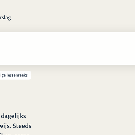
rslag
lige lessenreeks
 dagelijks
wijs. Steeds