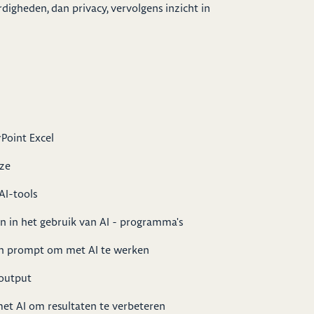
rdigheden, dan privacy, vervolgens inzicht in
Point Excel
uze
AI-tools
n in het gebruik van AI - programma's
en prompt om met AI te werken
 output
 met AI om resultaten te verbeteren