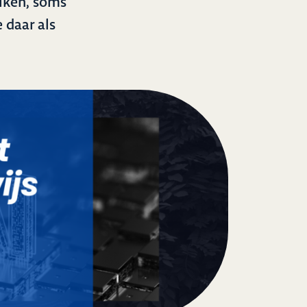
uiken, soms
e daar als