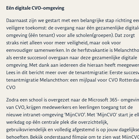
Eén digitale CVO-omgeving
Daarnaast zijn we gestart met een belangrijke stap richting ee
veiligere toekomst: de overgang naar één gezamenlijke digital
omgeving (één tenant) voor alle scholen(groepen). Dat zorgt
straks niet alleen voor meer veiligheid, maar ook voor
eenvoudiger samenwerken. In de herfstvakantie is Melanchth
als eerste succesvol overgaan naar deze gezamenlijke digitale
omgeving. Met dank aan iedereen die hieraan heeft meegewer
Lees in dit bericht meer over de tenantmigratie:
Eerste succesv
tenantmigratie Melanchthon: een mijlpaal voor CVO Rotterda
CVO
Zodra een school is overgezet naar de Microsoft 365- omgevi
van CVO, krijgen medewerkers en leerlingen toegang tot de
nieuwe intranet-omgeving ‘MijnCVO’. Met 'MijnCVO' start je el
werkdag op één centrale plek die overzichtelijk,
gebruiksvriendelijk en volledig afgestemd is op jouw dagelijks
behoeften. Bekijk onderstaand filmpje om te zien wat MijnCV