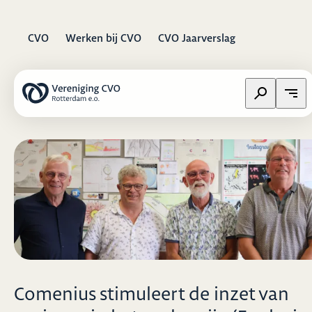
CVO
Werken bij CVO
CVO Jaarverslag
Zoeken op w
Open
Comenius stimuleert de inzet van