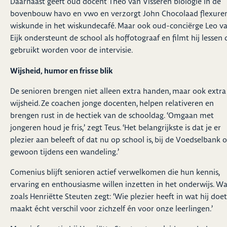
Daarnaast geeft oud docent Theo van Visseren biologie in de
bovenbouw havo en vwo en verzorgt John Chocolaad flexure
wiskunde in het wiskundecafé. Maar ook oud-conciërge Leo v
Eijk ondersteunt de school als hoffotograaf en filmt hij lessen 
gebruikt worden voor de intervisie.
Wijsheid, humor en frisse blik
De senioren brengen niet alleen extra handen, maar ook extra
wijsheid. Ze coachen jonge docenten, helpen relativeren en
brengen rust in de hectiek van de schooldag. ‘Omgaan met
jongeren houd je fris,’ zegt Teus. ‘Het belangrijkste is dat je er
plezier aan beleeft of dat nu op school is, bij de Voedselbank o
gewoon tijdens een wandeling.’
Comenius blijft senioren actief verwelkomen die hun kennis,
ervaring en enthousiasme willen inzetten in het onderwijs. W
zoals Henriëtte Steuten zegt: ‘Wie plezier heeft in wat hij doet
maakt écht verschil voor zichzelf én voor onze leerlingen.’