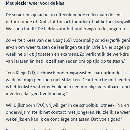
Met plezier weer voor de klas
De senioren zijn actief in uiteenlopende rollen: van docent
natuurkunde of Duits tot toezichthouder of bibliotheekvrijwill
Wat hen bindt? De liefde voor het onderwijs en de jongeren.
Zo vertelt Kees van der Gaag (65), voormalig conciërge: ‘Ik gen
ervan om weer tussen de leerlingen te zijn. Drie à vier dagen p
week help ik bij toetsen en examens. Zo verlicht ik de werkdru
van leraren én heb ik zelf een reden om op tijd op te staan.’
Teus Kleijn (71), technisch onderwijsassistent natuurkunde: ‘Ik
wilde na mijn pensioen niet stilzitten. De interactie met leerli
is het leukste wat er is. En ik help een moeilijk vervulbare func
invullen, dat geeft voldoening.’
Wil Dijkshoorn (70), vrijwilliger in de schoolbibliotheek: ‘Na 44
onderwijs miste ik het contact met jongeren. Nu zie ik ze weer
wekelijks en kan ik de conciërge ontlasten. Dat voelt goed.’