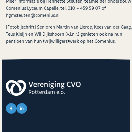
Meer informatie bij Henriëtte Steuten, teamleider onderbouw
Comenius Lyceum Capelle, tel. 010 – 459 59 07 of
hgmsteuten@comenius.nl
[Fotobijschrift] Senioren Martin van Lierop, Kees van der Gaag,
Teus Kleijn en Wil Dijkshoorn (v.l.n.r.) genieten ook na hun
pensioen van hun (vrijwilligers)werk op het Comenius.
Link naar Facebook pagina van CVO
Link naar LinkedIn pagina van CVO