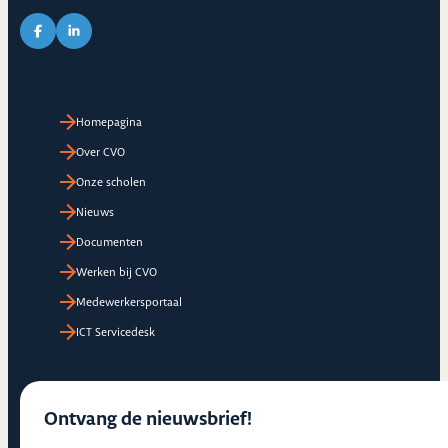
Link naar Facebook pagina van CVO
Link naar LinkedIn pagina van CVO
Homepagina
Over CVO
Onze scholen
Nieuws
Documenten
Werken bij CVO
Medewerkersportaal
ICT Servicedesk
Ontvang de nieuwsbrief!