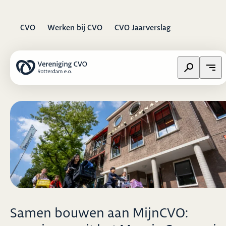
CVO
Werken bij CVO
CVO Jaarverslag
Zoeken op w
Open
Samen bouwen aan MijnCVO: