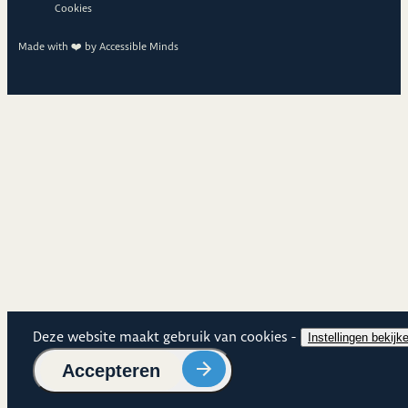
Cookies
Made with ❤️ by
Accessible Minds
Cookies
Deze website maakt gebruik van cookies -
Cookie
Instellingen bekijk
Cookies
Accepteren