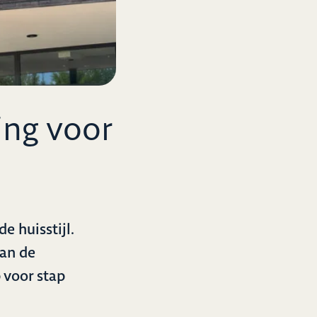
ing voor
 huisstijl.
van de
 voor stap