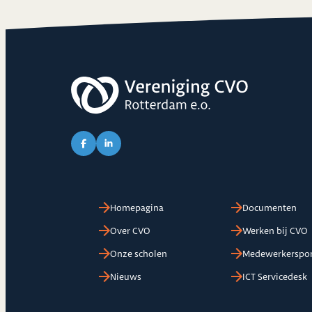
Link naar Facebook pagina van CVO
Link naar LinkedIn pagina van CVO
Homepagina
Documenten
Over CVO
Werken bij CVO
Onze scholen
Medewerkerspor
Nieuws
ICT Servicedesk