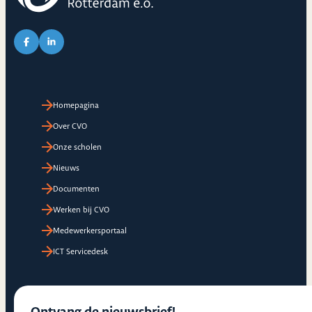
Link naar Facebook pagina van CVO
Link naar LinkedIn pagina van CVO
Homepagina
Over CVO
Onze scholen
Nieuws
Documenten
Werken bij CVO
Medewerkersportaal
ICT Servicedesk
Ontvang de nieuwsbrief!