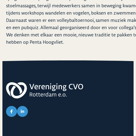
stoelmassages, terwijl medewerkers samen in beweging kwam
tijdens workshops wandelen en vogelen, boksen en zwemmen
Daarnaast waren er een volleybaltoernooi, samen muziek ma
en een pubquiz. Allemaal georganiseerd door en voor collega’s
We denken met elkaar een mooie, nieuwe traditie te pakken t
hebben op Penta Hoogvliet.
Link naar Facebook pagina van CVO
Link naar LinkedIn pagina van CVO