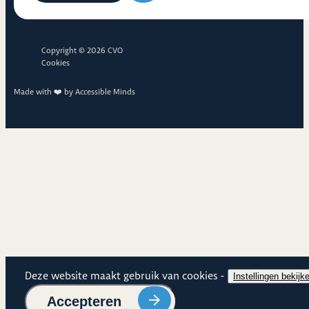
Copyright © 2026 CVO
Cookies
Made with ❤️ by
Accessible Minds
Cookies
Deze website maakt gebruik van cookies -
Cookie
Instellingen bekijk
Cookies
Accepteren