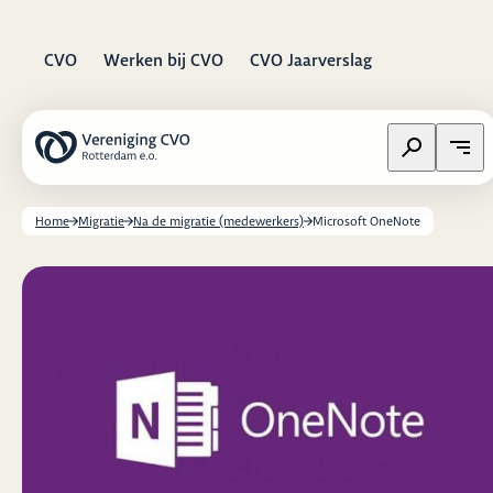
CVO
Werken bij CVO
CVO Jaarverslag
Zoeken op w
Open
Home
Migratie
Na de migratie (medewerkers)
Microsoft OneNote