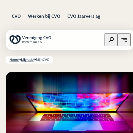
CVO
Werken bij CVO
CVO Jaarverslag
Zoeken op w
Open
Home
Migratie
MijnCVO